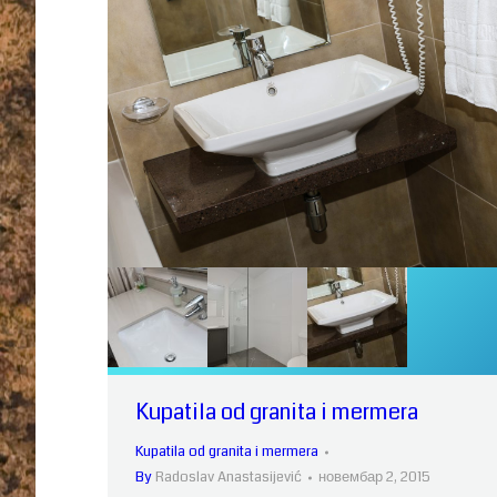
Kupatila od granita i mermera
Kupatila od granita i mermera
By
Radoslav Anastasijević
новембар 2, 2015