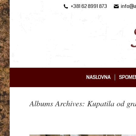
+381 62 8991 873
info@a
NASLOVNA
SPOMEN
NASLOVNA
SPOMEN
Albums Archives:
Kupatila od gr