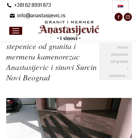
+381 62 8991 873
info@anastasijevic.rs
Facebo
Ins
page
pa
opens
op
in
in
stepenice od granita i
You are here:
Home
new
ne
mermera kamenorezac
stepenice
windo
wi
od granita
Anastasijevic i sinovi Surcin
i
Novi Beograd
mermera…