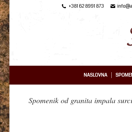
+381 62 8991 873
info@a
NASLOVNA
SPOMEN
NASLOVNA
SPOMEN
Spomenik od granita impala surci