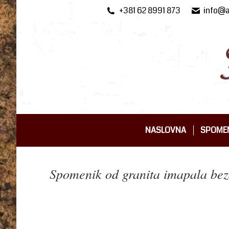
+381 62 8991 873
info@a
NASLOVNA
SPOMEN
NASLOVNA
SPOMEN
Spomenik od granita imapala beza