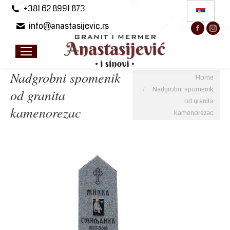
+381 62 8991 873
info@anastasijevic.rs
Facebo
Ins
page
pa
opens
op
in
in
Nadgrobni spomenik
You are here:
Home
new
ne
Nadgrobni spomenik
od granita
windo
wi
od granita
kamenorezac
kamenorezac