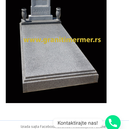
Kontaktirajte nas!
Izrada sajta
Facebook stranica
Anastasijevic i sinovi