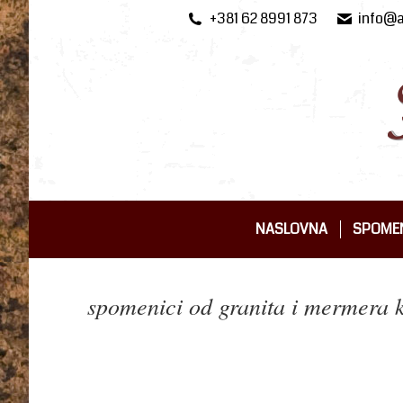
+381 62 8991 873
info@a
NASLOVNA
SPOMEN
NASLOVNA
SPOMEN
spomenici od granita i mermera