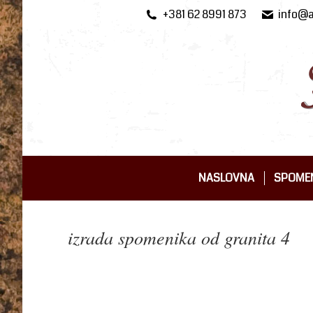
+381 62 8991 873
info@a
NASLOVNA
SPOMEN
NASLOVNA
SPOMEN
izrada spomenika od granita 4