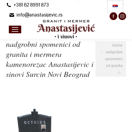
+381 62 8991 873
info@anastasijevic.rs
Facebo
Ins
page
pa
opens
op
in
in
nadgrobni spomenici od
You are here:
Home
new
ne
granita i mermera
nadgrobni
windo
wi
spomenici
kamenorezac Anastasijevic i
od granita
sinovi Surcin Novi Beograd
i…