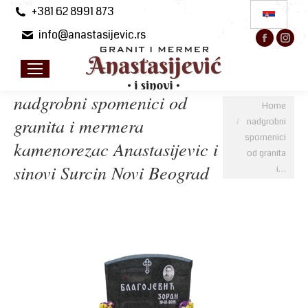
+381 62 8991 873
info@anastasijevic.rs
Facebo
Ins
page
pa
opens
op
in
in
nadgrobni spomenici od
You are here:
Home
new
ne
granita i mermera
nadgrobni
windo
wi
spomenici
kamenorezac Anastasijevic i
od granita
sinovi Surcin Novi Beograd
i…