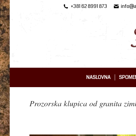
+381 62 8991 873
info@a
NASLOVNA
SPOMEN
NASLOVNA
SPOMEN
Prozorska klupica od granita zi