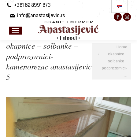
+381 62 8991 873
info@anastasijevic.rs
Facebo
Ins
page
pa
opens
op
in
in
okapnice – solbanke –
You are here:
Home
new
ne
podprozornici-
okapnice –
windo
wi
solbanke –
kamenorezac anastasijevic
podprozornici-
5
…