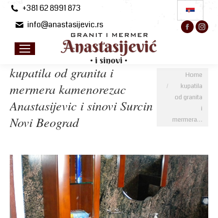
+381 62 8991 873
info@anastasijevic.rs
Facebo
Ins
page
pa
opens
op
in
in
kupatila od granita i
You are here:
Home
new
ne
mermera kamenorezac
kupatila
windo
wi
od granita
Anastasijevic i sinovi Surcin
i
Novi Beograd
mermera…