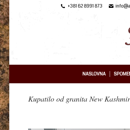
+381 62 8991 873
info@a
NASLOVNA
SPOMEN
NASLOVNA
SPOMEN
Kupatilo od granita New Kashmir