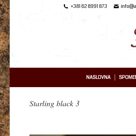
+381 62 8991 873
info@a
NASLOVNA
SPOMEN
NASLOVNA
SPOMEN
Starling black 3