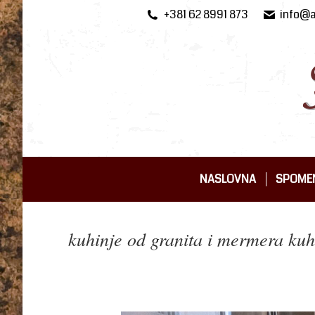
+381 62 8991 873
info@a
NASLOVNA
SPOMEN
NASLOVNA
SPOMEN
kuhinje od granita i mermera kuh