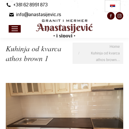
+381 62 8991 873
info@anastasijevic.rs
Facebo
Ins
page
pa
opens
op
in
in
new
ne
You are here:
Kuhinja od kvarca
Home
windo
wi
Kuhinja od kvarca
athos brown 1
athos brown…