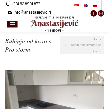
+381 62 8991 873
info@anastasijevic.rs
Facebo
Ins
page
pa
opens
op
in
in
new
ne
You are here:
Kuhinja od kvarca
Home
windo
wi
Kuhinja od kvarca Pro
Pro storm
storm