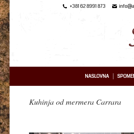
+381 62 8991 873
info@a
NASLOVNA
SPOMEN
NASLOVNA
SPOMEN
Kuhinja od mermera Carrara