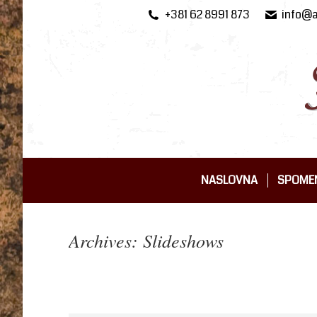
+381 62 8991 873
info@a
NASLOVNA
SPOMEN
NASLOVNA
SPOMEN
Archives:
Slideshows