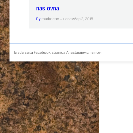
naslovna
By
markocov
новембар 2, 2015
Izrada sajta
Facebook stranica
Anastasijevic i sinovi