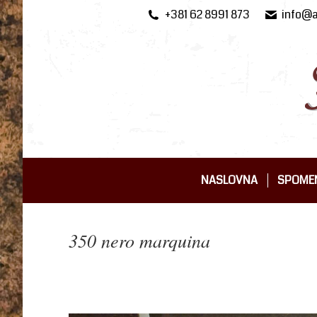
+381 62 8991 873
info@a
NASLOVNA
SPOMEN
NASLOVNA
SPOMEN
350 nero marquina